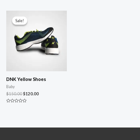
Rated
Rated
0
0
out
out
of
of
5
5
Sale!
Sale!
DNK Yellow Shoes
Baby
$
150.00
$
120.00
Rated
0
out
of
5