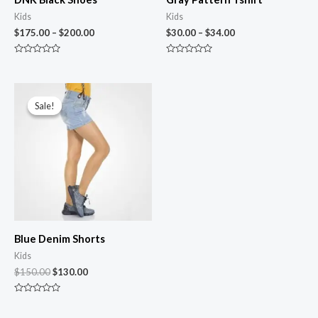
Kids
Kids
$
175.00
–
$
200.00
$
30.00
–
$
34.00
Rated
Rated
0
0
out
out
of
of
5
5
Sale!
Sale!
Blue Denim Shorts
Kids
$
150.00
$
130.00
Rated
0
out